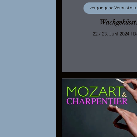
vergangene Veranstalt
Wachgeküsst
22./ 23.