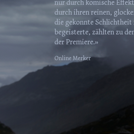
nur durch komische Effekt
durch ihren reinen, glock
die gekonnte Schlichtheit
begeisterte, zählten zu d
der Premiere.»
Online Merker