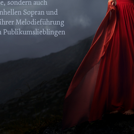
e, sondern auch
enhellen Sopran und
 ihrer Melodieführung
en Publikumslieblingen