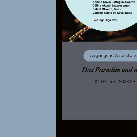
vergangene Veranstalt
Das Paradies und d
02.-03. Ju