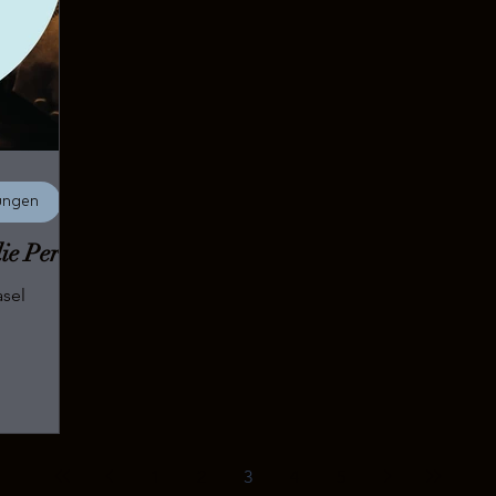
ungen
ie Peri
ni 2023 I Basel
1
2
3
4
5