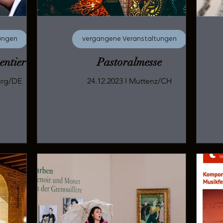
ungen
vergangene Veranstaltungen
entier
Pastoralmesse
4 I Freiburg/DE
24.12.2023 I Muttenz/CH