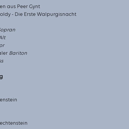
nen aus Peer Gynt
ldy - Die Erste Walpurgisnacht
Sopran
Alt
or
ler
 Bariton
ss
ng
enstein
iechtenstein