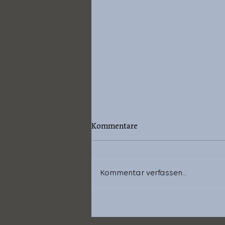
Kommentare
Kommentar verfassen...
Psalm 42: "Wie der Hirsch
schreit"