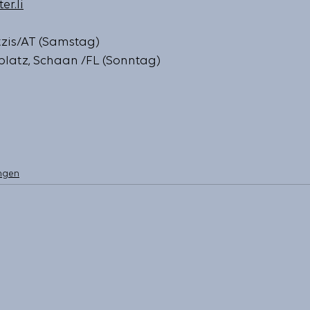
er.li
zis/AT (Samstag)
latz, Schaan /FL (Sonntag)
ngen