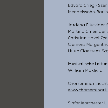
Edvard Grieg - Sze
Mendelssohn-Bartho
Jardena Flückiger 
Martina Gmeinder 
Christian Havel 
Ten
Clemens Morgentha
Huub Claessens
 Ba
Musikalische Leitu
William Maxfield
Chorseminar Liecht
www.chorseminar.li
Sinfonieorchester L