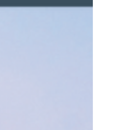
vergangene Veranstaltungen
Sopran und Orgel
17. April 2022 I Bern ausgewählte Werke
für Sopran und Orgel von J. S. Bach H. F.
Händel W. A. Mozart F. Mendelssohn
Jardena...