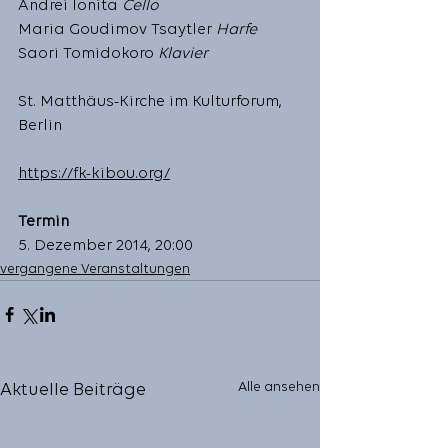
Andrei Ionita 
Cello
Maria Goudimov Tsaytler 
Harfe
Saori Tomidokoro 
Klavier
St. Matthäus-Kirche im Kulturforum, 
Berlin
https://fk-kibou.org/
Termin
5. Dezember 2014, 20:00 
vergangene Veranstaltungen
Alle ansehen
Aktuelle Beiträge