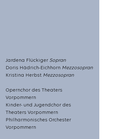
Jardena Flückiger 
Sopran 
Doris Hädrich-Eichhorn 
Mezzosopran
Kristina Herbst 
Mezzosopran
Opernchor des Theaters 
Vorpommern
Kinder- und Jugendchor des 
Theaters Vorpommern
Philharmonisches Orchester 
Vorpommern 