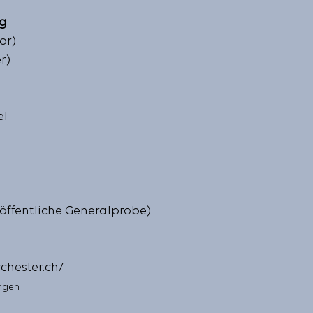
ng
or)
r)
el
 (öffentliche Generalprobe)
chester.ch/
ngen