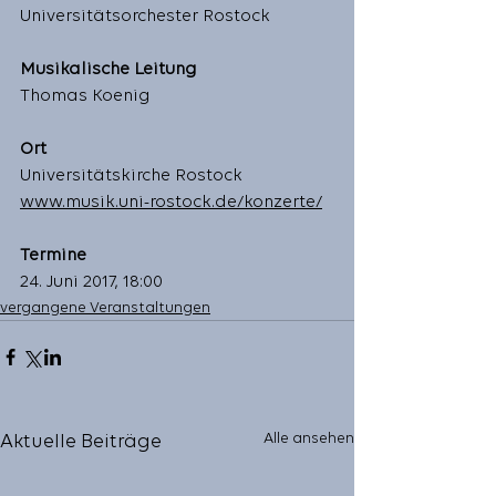
Universitätsorchester Rostock 
Musikalische Leitung
Thomas Koenig
Ort
Universitätskirche Rostock 
www.musik.uni-rostock.de/konzerte/
Termine
24. Juni 2017, 18:00
vergangene Veranstaltungen
Alle ansehen
Aktuelle Beiträge