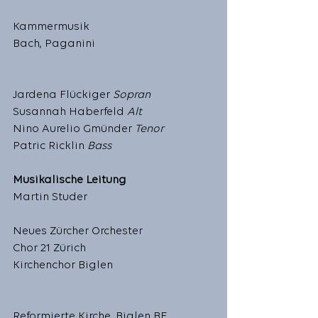
Kammermusik
Bach, Paganini
Jardena Flückiger 
Sopran
Susannah Haberfeld 
Alt
Nino Aurelio Gmünder 
Tenor
Patric Ricklin 
Bass
Musikalische Leitung
Martin Studer
Neues Zürcher Orchester
Chor 21 Zürich
Kirchenchor Biglen
Reformierte Kirche, Biglen BE