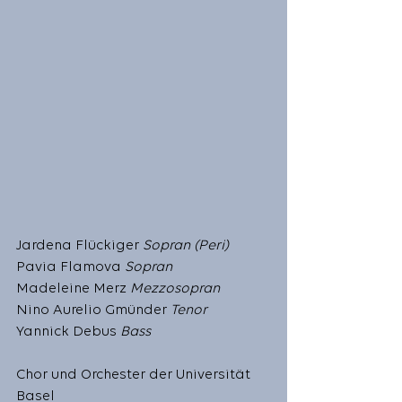
Jardena Flückiger 
Sopran (Peri)
Pavia Flamova 
Sopran
Madeleine Merz 
Mezzosopran
Nino Aurelio Gmünder 
Tenor
Yannick Debus 
Bass
Chor und Orchester der Universität 
Basel 