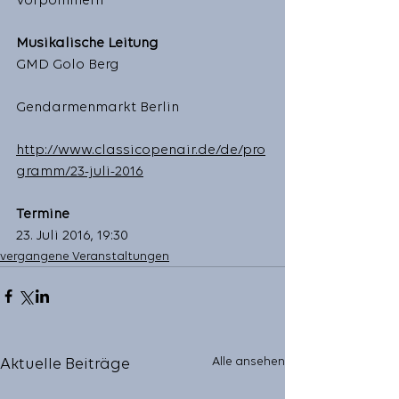
Vorpommern
Musikalische Leitung
GMD Golo Berg 
Gendarmenmarkt Berlin
http://www.classicopenair.de/de/pro
gramm/23-juli-2016
Termine
23. Juli 2016, 19:30 
vergangene Veranstaltungen
Alle ansehen
Aktuelle Beiträge