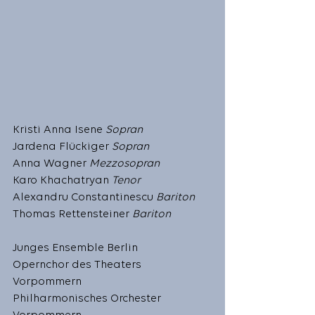
Kristi Anna Isene 
Sopran
Jardena Flückiger 
Sopran
Anna Wagner 
Mezzosopran
Karo Khachatryan 
Tenor
Alexandru Constantinescu 
Bariton
Thomas Rettensteiner 
Bariton
Junges Ensemble Berlin 
Opernchor des Theaters 
Vorpommern
Philharmonisches Orchester 