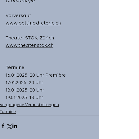
Dramaturgie
Vorverkauf: 
www.bettinadieterle.ch
Theater STOK, Zürich
www.theater-stok.ch
Termine
16.01.2025  20 Uhr Première
17.01.2025  20 Uhr
18.01.2025  20 Uhr
19.01.2025  18 Uhr
vergangene Veranstaltungen
Termine