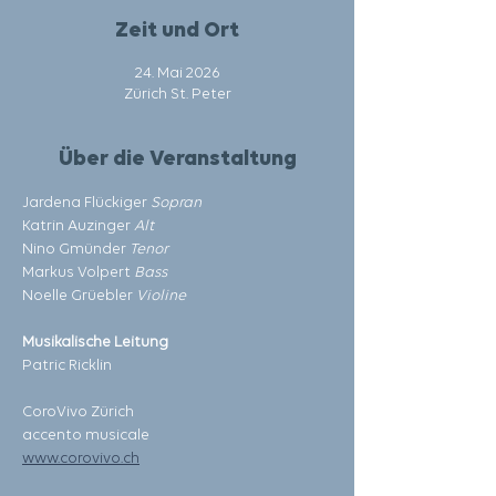
Zeit und Ort
24. Mai 2026
Zürich St. Peter
Über die Veranstaltung
Jardena Flückiger 
Sopran
Katrin Auzinger 
Alt
Nino Gmünder 
Tenor
Markus Volpert 
Bass
Noelle Grüebler 
Violine
Musikalische Leitung
Patric Ricklin
CoroVivo Zürich
accento musicale
www.corovivo.ch