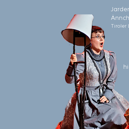
Jarden
Ännche
Tiroler
h