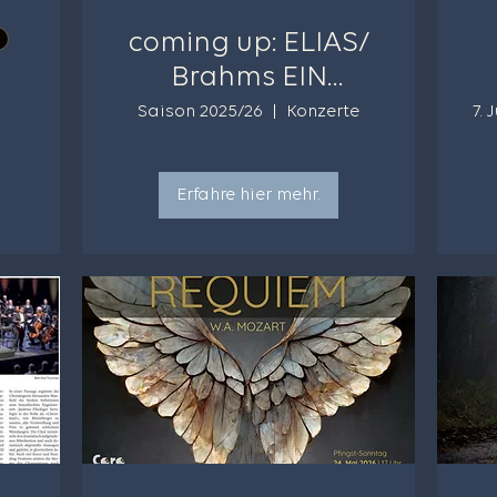
coming up: ELIAS/
Brahms EIN
DEUTSCHES
Saison 2025/26
Konzerte
7. 
REQUIEM/ Haydn
J
r
Erfahre hier mehr.