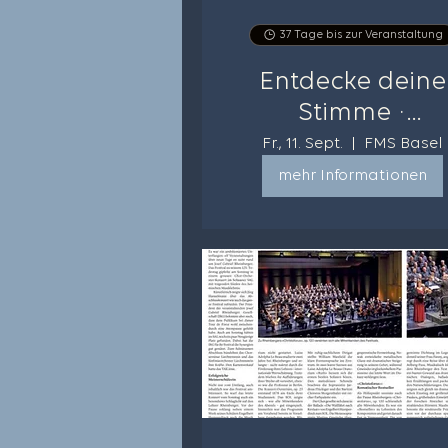
37 Tage bis zur Veranstaltung
Entdecke deine
Stimme ·
Stimmbildung fü
Fr., 11. Sept.
FMS Basel
Erwachsene
mehr Informationen