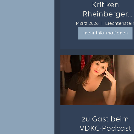
Kritiken
Rheinberger
Festival 2026
März 2026
Liechtenstei
mehr Informationen
zu Gast beim
VDKC-Podcast