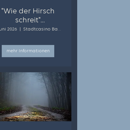
"Wie der Hirsch
schreit"
Mendelssohn/
Juni 2026
Stadtcasino Basel
UBILÄUMSKONZERT
mehr Informationen