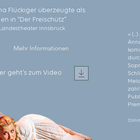
a Flückiger überzeugte als
n in "Der Freischütz"
 Landestheater Innsbruck
« (..
Ännc
Mehr Informationen
komi
durc
Sopr
ier geht's zum Video
Schl
Melo
zähl
Publ
Prem
Onli