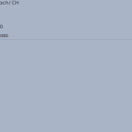
ach/ CH 
0 
ngen