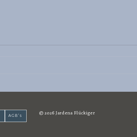
W. A. Mozart: REQUIEM
STAB
© 2026 Jardena Flückiger
AGB's