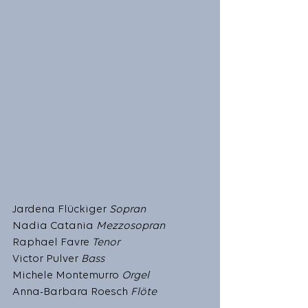
Jardena Flückiger 
Sopran
Nadia Catania 
Mezzosopran
Raphael Favre 
Tenor
Victor Pulver 
Bass
Michele Montemurro 
Orgel
Anna-Barbara Roesch 
Flöte