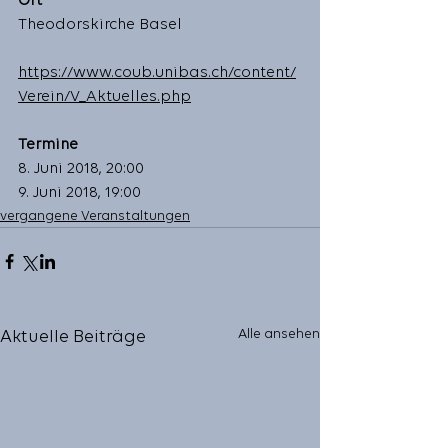
Ort
Theodorskirche Basel  
https://www.coub.unibas.ch/content/
Verein/V_Aktuelles.php
Termine
8. Juni 2018, 20:00 
9. Juni 2018, 19:00 
vergangene Veranstaltungen
Alle ansehen
Aktuelle Beiträge