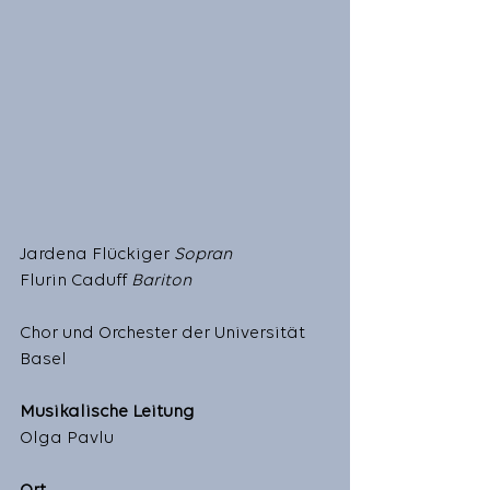
Jardena Flückiger 
Sopran
Flurin Caduff 
Bariton
Chor und Orchester der Universität 
Basel 
Musikalische Leitung 
Olga Pavlu 